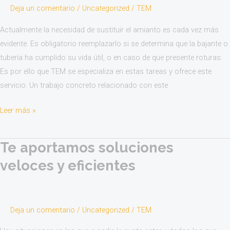
Deja un comentario
/
Uncategorized
/
TEM
y
Uralita
Actualmente la necesidad de sustituir el amianto es cada vez más
evidente. Es obligatorio reemplazarlo si se determina que la bajante o
tubería ha cumplido su vida útil, o en caso de que presente roturas.
Es por ello que TEM se especializa en estas tareas y ofrece este
servicio. Un trabajo concreto relacionado con este
Leer más »
Te aportamos soluciones
Te
aportamos
veloces y eficientes
soluciones
veloces
y
Deja un comentario
/
Uncategorized
/
TEM
eficientes