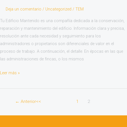
práctico
Deja un comentario
/
Uncategorized
/
TEM
para
la
Tu Edificio Mantenido es una compañía dedicada a la conservación,
necesidad
reparación y mantenimiento del edificio. Información clara y precisa,
de
resolución ante cada necesidad y seguimiento para los
cada
administradores o propietarios son diferenciales de valor en el
edificio
proceso de trabajo. A continuación, el detalle. En épocas en las que
las administraciones de fincas, o los mismos
Leer más »
←
Anterior
1
2