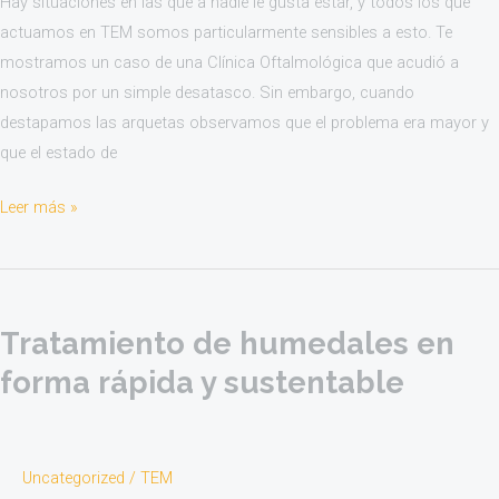
Hay situaciones en las que a nadie le gusta estar, y todos los que
actuamos en TEM somos particularmente sensibles a esto. Te
mostramos un caso de una Clínica Oftalmológica que acudió a
nosotros por un simple desatasco. Sin embargo, cuando
destapamos las arquetas observamos que el problema era mayor y
que el estado de
Leer más »
Tratamiento
de
Tratamiento de humedales en
humedales
en
forma rápida y sustentable
forma
rápida
y
Uncategorized
/
TEM
sustentable