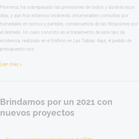
Filomena, ha sobrepasado las previsiones de todos y durante esos
días, y aún hoy estamos recibiendo innumerables consultas por
humedales en techos y paredes, consecuencia de las filtraciones por
el deshielo. Un caso concreto es el tratamiento de este tipo de
incidencia, realizado en el Edificio en Las Tablas. Aquí, el pedido de
presupuesto nos
Leer más »
Brindamos
por
Brindamos por un 2021 con
un
2021
nuevos proyectos
con
nuevos
proyectos