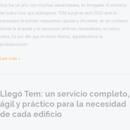
para
Que fue un año con muchas adversidades, es innegable. El esfuerzo
esta
de todos tuvo que doblegarse. TEM surge en este 2020 ante la
navidad
necesidad de brindar respuestas rápidas y eficientes, en un contexto
donde la empatía y la resolución ante las necesidades, se volvió
clave. Es por ello que en estas fiestas, agradecemos la
predisposición
Leer más »
Llegó
Tem:
Llegó Tem: un servicio completo,
un
servicio
ágil y práctico para la necesidad
completo,
de cada edificio
ágil
y