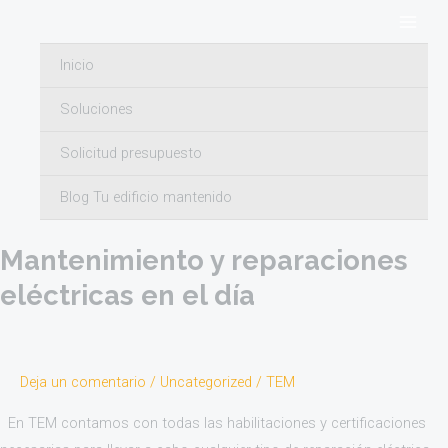
Ir
Paginación
Main
al
de
Men
Inicio
contenido
entradas
Soluciones
Uncategorized
Solicitud presupuesto
Blog Tu edificio mantenido
Mantenimiento
y
Mantenimiento y reparaciones
reparaciones
eléctricas
eléctricas en el día
en
el
día
Deja un comentario
/
Uncategorized
/
TEM
En TEM contamos con todas las habilitaciones y certificaciones