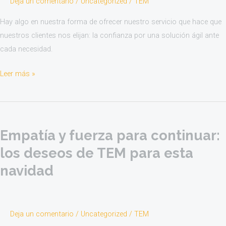
Deja un comentario
/
Uncategorized
/
TEM
Hay algo en nuestra forma de ofrecer nuestro servicio que hace que
nuestros clientes nos elijan: la confianza por una solución ágil ante
cada necesidad.
Leer más »
Empatía
y
Empatía y fuerza para continuar:
fuerza
para
los deseos de TEM para esta
continuar:
navidad
los
deseos
de
Deja un comentario
/
Uncategorized
/
TEM
TEM