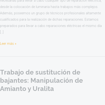
necesarias para llevar a cabo cualquier tipo de reparación eléctrica,
desde la colocación de luminaria hasta trabajos más complejos.
Además, poseemos un grupo de técnicos profesionales altamente
cualificados para la realización de dichas reparaciones. Estamos
preparados para llevar a cabo reparaciones eléctricas el mismo día
[…]
Leer más »
Trabajo
de
Trabajo de sustitución de
sustitución
de
bajantes: Manipulación de
bajantes:
Amianto y Uralita
Manipulación
de
Amianto