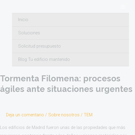
Ir
Main
al
Men
Inicio
contenido
Soluciones
nieve
Solicitud presupuesto
Blog Tu edificio mantenido
Tormenta
Filomena:
Tormenta Filomena: procesos
procesos
ágiles
ágiles ante situaciones urgentes
ante
situaciones
urgentes
Deja un comentario
/
Sobre nosotros
/
TEM
Los edificios de Madrid fueron unas de las propiedades que más