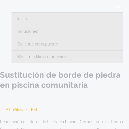
Ir
Main
al
Men
Inicio
contenido
Soluciones
albañilería
Solicitud presupuesto
Blog Tu edificio mantenido
Sustitución
de
Sustitución de borde de piedra
borde
de
en piscina comunitaria
piedra
en
piscina
Albañilería
/
TEM
comunitaria
Renovación del Borde de Piedra en Piscina Comunitaria: Un Caso de